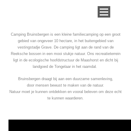
Camping Bruinsbergen is een kleine familiecamping op een groot
gebied van ongeveer 10 hectare, in het buitengebied van
vestingstadje Grave. De camping ligt aan de rand van de
Reeksche bossen in een mooi stukje natuur. Ons recreatieterrein
ligt in de ecologische hoofdstructuur de Maashorst en dicht bij
landgoed de Tongelaar in het raamdal.
Bruinsbergen draagt bij aan een duurzame samenleving,
door mensen bewust te maken van de natuur.
Natuur moet je kunnen ontdekken en vooral beleven om deze echt
te kunnen waarderen.