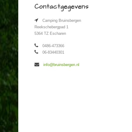
Contactgegevens
Camping Bruinsbergen
Reekschebergpad 1
5364 TZ Escharen
0486-473366
06-83440301
info@bruinsbergen.nl