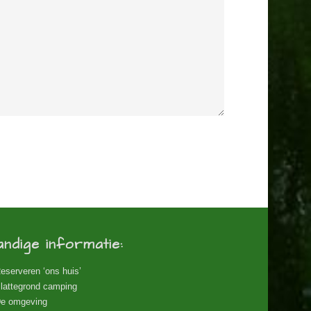
andige informatie:
eserveren ‘ons huis’
lattegrond camping
e omgeving