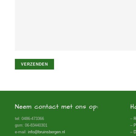
Neem contact met ons op:
H
tel: 0486-473366
–
R
gsm: 06-83440301
–
P
e-mail:
info@bruinsbergen.nl
–
D