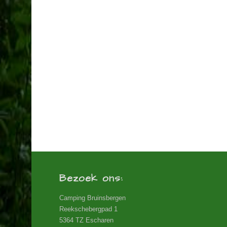
Bezoek ons:
Camping Bruinsbergen
Reekschebergpad 1
5364 TZ Escharen