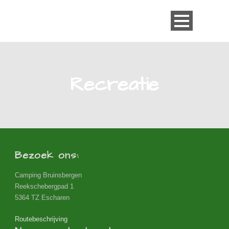
Recreatie
Bezoek ons:
Camping Bruinsbergen
Reekschebergpad 1
5364 TZ Escharen
Routebeschrijving