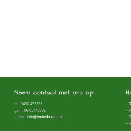
Neem contact met ons op:
H
tel: 0486-473366
–
R
gsm: 06-83440301
–
P
e-mail:
info@bruinsbergen.nl
–
D
–
R