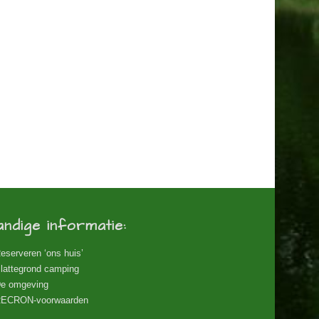
andige informatie:
eserveren ‘ons huis’
lattegrond camping
e omgeving
ECRON-voorwaarden