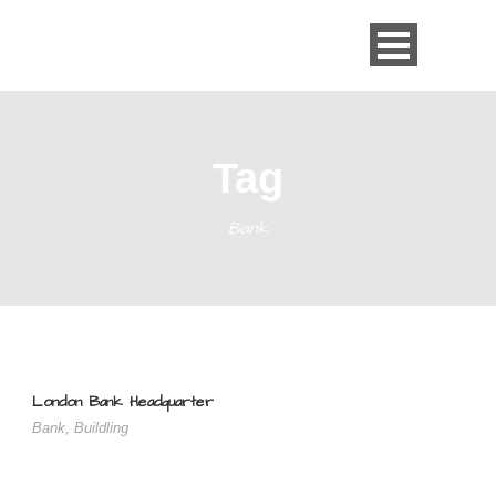
Tag
Bank
London Bank Headquarter
Bank
,
Buildling